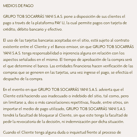
MEDIOS DE PAGO
GRUPO TOB SOCARRÁS YANI S.A.S. pone a disposición de sus clientes el
pago a través de la plataforma PAY U, la cual permite pagos con tarjeta de
crédito, débito bancario y efectivo.
El uso de las tarjetas bancarias aceptadas en el sitio, está sujeto al contrato
existente entre el Cliente y el Banco emisor, sin que GRUPO TOB SOCARRÁS
YANI S.A.S. tenga responsabilidad o injerencia alguna en relación con los
aspectos señalados en el mismo. El tiempo de aprobación de la compra será
el que determine el banco. Las entidades financieras hacen verificación de las
compras que se generen en las tarjetas, una vez ingrese el pago, se efectúa el
despacho de la compra.
En el evento en que GRUPO TOB SOCARRÁS YANI S.A.S. advierta que el
Cliente está haciendo uso inadecuado o indebido del sitio, tal como, pero
sin limitarse a, dos o más cancelaciones repetitivas, fraude, entre otros, sin
importar el medio de pago utilizado, GRUPO TOB SOCARRÁS YANI S.A.S
tendrá la facultad de bloquear al Cliente, sin que este tenga la facultad de
pedir la revocatoria de la decisión, ni indemnización por dicha situación.
Cuando el Cliente tenga alguna duda o inquietud frente al proceso de