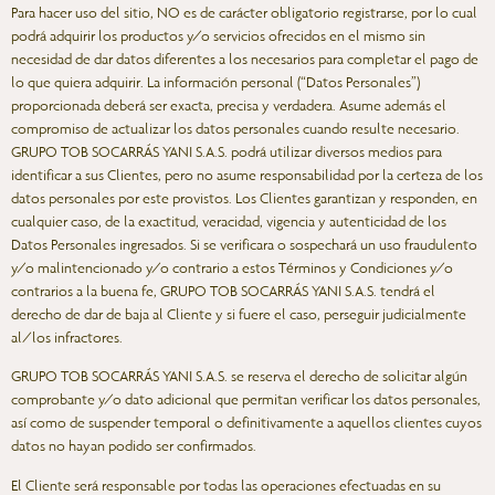
Para hacer uso del sitio, NO es de carácter obligatorio registrarse, por lo cual
podrá adquirir los productos y/o servicios ofrecidos en el mismo sin
necesidad de dar datos diferentes a los necesarios para completar el pago de
lo que quiera adquirir. La información personal (“Datos Personales”)
proporcionada deberá ser exacta, precisa y verdadera. Asume además el
compromiso de actualizar los datos personales cuando resulte necesario.
GRUPO TOB SOCARRÁS YANI S.A.S. podrá utilizar diversos medios para
identificar a sus Clientes, pero no asume responsabilidad por la certeza de los
datos personales por este provistos. Los Clientes garantizan y responden, en
cualquier caso, de la exactitud, veracidad, vigencia y autenticidad de los
Datos Personales ingresados. Si se verificara o sospechará un uso fraudulento
y/o malintencionado y/o contrario a estos Términos y Condiciones y/o
contrarios a la buena fe, GRUPO TOB SOCARRÁS YANI S.A.S. tendrá el
derecho de dar de baja al Cliente y si fuere el caso, perseguir judicialmente
al/los infractores.
GRUPO TOB SOCARRÁS YANI S.A.S. se reserva el derecho de solicitar algún
comprobante y/o dato adicional que permitan verificar los datos personales,
así como de suspender temporal o definitivamente a aquellos clientes cuyos
datos no hayan podido ser confirmados.
El Cliente será responsable por todas las operaciones efectuadas en su