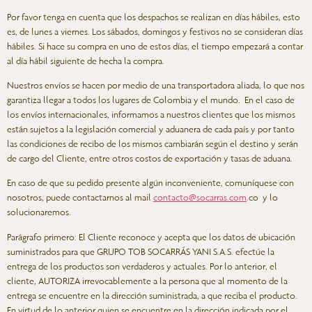
Por favor tenga en cuenta que los despachos se realizan en días hábiles, esto
es, de lunes a viernes. Los sábados, domingos y festivos no se consideran días
hábiles. Si hace su compra en uno de estos días, el tiempo empezará a contar
al día hábil siguiente de hecha la compra.
Nuestros envíos se hacen por medio de una transportadora aliada, lo que nos
garantiza llegar a todos los lugares de Colombia y el mundo. En el caso de
los envíos internacionales, informamos a nuestros clientes que los mismos
están sujetos a la legislación comercial y aduanera de cada país y por tanto
las condiciones de recibo de los mismos cambiarán según el destino y serán
de cargo del Cliente, entre otros costos de exportación y tasas de aduana.
En caso de que su pedido presente algún inconveniente, comuníquese con
nosotros, puede contactarnos al mail
contacto@socarras.com
.co
y lo
solucionaremos.
Parágrafo primero
: El Cliente reconoce y acepta que los datos de ubicación
suministrados para que GRUPO TOB SOCARRÁS YANI S.A.S. efectúe la
entrega de los productos son verdaderos y actuales. Por lo anterior, el
cliente, AUTORIZA irrevocablemente a la persona que al momento de la
entrega se encuentre en la dirección suministrada, a que reciba el producto.
En virtud de lo anterior quien se encuentre en la dirección indicada por el