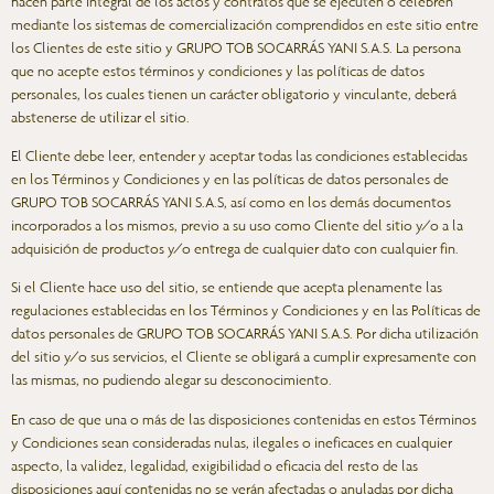
hacen parte integral de los actos y contratos que se ejecuten o celebren
mediante los sistemas de comercialización comprendidos en este sitio entre
los Clientes de este sitio y GRUPO TOB SOCARRÁS YANI S.A.S. La persona
que no acepte estos términos y condiciones y las políticas de datos
personales, los cuales tienen un carácter obligatorio y vinculante, deberá
abstenerse de utilizar el sitio.
El Cliente debe leer, entender y aceptar todas las condiciones establecidas
en los Términos y Condiciones y en las políticas de datos personales de
GRUPO TOB SOCARRÁS YANI S.A.S, así como en los demás documentos
incorporados a los mismos, previo a su uso como Cliente del sitio y/o a la
adquisición de productos y/o entrega de cualquier dato con cualquier fin.
Si el Cliente hace uso del sitio, se entiende que acepta plenamente las
regulaciones establecidas en los Términos y Condiciones y en las Políticas de
datos personales de GRUPO TOB SOCARRÁS YANI S.A.S. Por dicha utilización
del sitio y/o sus servicios, el Cliente se obligará a cumplir expresamente con
las mismas, no pudiendo alegar su desconocimiento.
En caso de que una o más de las disposiciones contenidas en estos Términos
y Condiciones sean consideradas nulas, ilegales o ineficaces en cualquier
aspecto, la validez, legalidad, exigibilidad o eficacia del resto de las
disposiciones aquí contenidas no se verán afectadas o anuladas por dicha