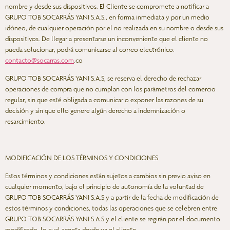
nombre y desde sus dispositivos. El Cliente se compromete a notificar a
GRUPO TOB SOCARRÁS YANI S.A.S., en forma inmediata y por un medio
idóneo, de cualquier operación por el no realizada en su nombre o desde sus
dispositivos. De llegar a presentarse un inconveniente que el cliente no
pueda solucionar, podrá comunicarse al correo electrónico:
contacto@socarras.com
.co
GRUPO TOB SOCARRÁS YANI S.A.S, se reserva el derecho de rechazar
operaciones de compra que no cumplan con los parámetros del comercio
regular, sin que esté obligada a comunicar o exponer las razones de su
decisión y sin que ello genere algún derecho a indemnización o
resarcimiento.
MODIFICACIÓN DE LOS TÉRMINOS Y CONDICIONES
Estos términos y condiciones están sujetos a cambios sin previo aviso en
cualquier momento, bajo el principio de autonomía de la voluntad de
GRUPO TOB SOCARRÁS YANI S.A.S y a partir de la fecha de modificación de
estos términos y condiciones, todas las operaciones que se celebren entre
GRUPO TOB SOCARRÁS YANI S.A.S y el cliente se regirán por el documento
modificado, lo cual acepta desde ya el cliente.