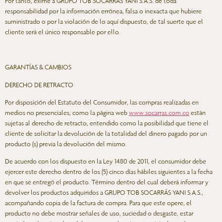
Por tanto, exime a GRUPO TOB SOCARRÁS YANI S.A.S. de toda
responsabilidad por la información errónea, falsa o inexacta que hubiere
suministrado o por la violación de lo aquí dispuesto, de tal suerte que el
cliente será el único responsable por ello.
GARANTÍAS & CAMBIOS
DERECHO DE RETRACTO
Por disposición del Estatuto del Consumidor, las compras realizadas en
medios no presenciales, como la página web
www.socarras.com.co
están
sujetas al derecho de retracto, entendido como la posibilidad que tiene el
cliente de solicitar la devolución de la totalidad del dinero pagado por un
producto (s) previa la devolución del mismo.
De acuerdo con los dispuesto en la Ley 1480 de 2011, el consumidor debe
ejercer este derecho dentro de los (5) cinco días hábiles siguientes a la fecha
en que se entregó el producto. Término dentro del cual deberá informar y
devolver los productos adquiridos a GRUPO TOB SOCARRÁS YANI S.A.S.,
acompañando copia de la factura de compra. Para que este opere, el
producto no debe mostrar señales de uso, suciedad o desgaste, estar