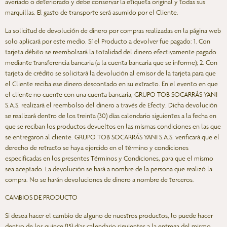
averiado o deteriorado y debe conservar la etiqueta original y todas sus
marquillas. El gasto de transporte será asumido por el Cliente.
La solicitud de devolución de dinero por compras realizadas en la página web
solo aplicará por este medio. Sí el Producto a devolver fue pagado: 1. Con
tarjeta débito se reembolsará la totalidad del dinero efectivamente pagado
mediante transferencia bancaria (a la cuenta bancaria que se informe); 2. Con
tarjeta de crédito se solicitará la devolución al emisor de la tarjeta para que
el Cliente reciba ese dinero descontado en su extracto. En el evento en que
el cliente no cuente con una cuenta bancaria, GRUPO TOB SOCARRÁS YANI
S.A.S. realizará el reembolso del dinero a través de Efecty. Dicha devolución
se realizará dentro de los treinta (30) días calendario siguientes a la fecha en
que se reciban los productos devueltos en las mismas condiciones en las que
se entregaron al cliente. GRUPO TOB SOCARRÁS YANI S.A.S. verificará que el
derecho de retracto se haya ejercido en el término y condiciones
especificadas en los presentes Términos y Condiciones, para que el mismo
sea aceptado. La devolución se hará a nombre de la persona que realizó la
compra. No se harán devoluciones de dinero a nombre de terceros.
CAMBIOS DE PRODUCTO
Si desea hacer el cambio de alguno de nuestros productos, lo puede hacer
dentro de los quince (15) días calendario siguientes a la entrega del mismo,